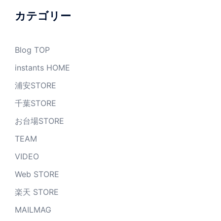
ブ
カテゴリー
Blog TOP
instants HOME
浦安STORE
千葉STORE
お台場STORE
TEAM
VIDEO
Web STORE
楽天 STORE
MAILMAG