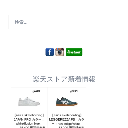
検
索:
楽天ストア新着情報