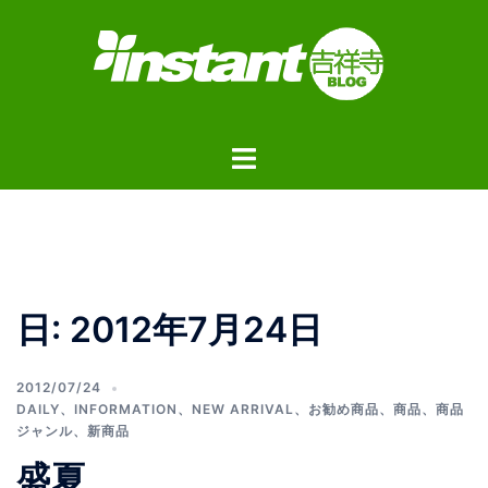
コ
ン
テ
ン
ツ
ト
へ
グ
ス
ル
キ
メ
ッ
ニ
プ
ュ
日:
2012年7月24日
ー
2012/07/24
DAILY
、
INFORMATION
、
NEW ARRIVAL
、
お勧め商品
、
商品
、
商品
ジャンル
、
新商品
盛夏