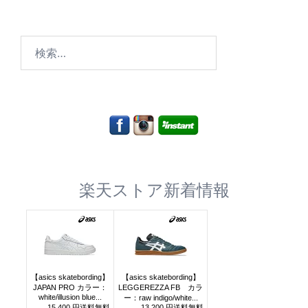
検
索:
楽天ストア新着情報