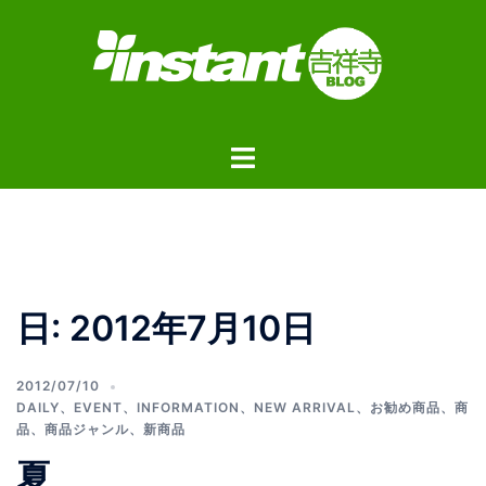
コ
ン
テ
ン
ツ
ト
へ
グ
ス
ル
キ
メ
ッ
ニ
プ
ュ
日:
2012年7月10日
ー
2012/07/10
DAILY
、
EVENT
、
INFORMATION
、
NEW ARRIVAL
、
お勧め商品
、
商
品
、
商品ジャンル
、
新商品
夏