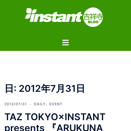
コ
ン
テ
ン
ツ
ト
へ
グ
ス
ル
キ
メ
ッ
ニ
プ
ュ
日:
2012年7月31日
ー
2012/07/31
DAILY
、
EVENT
TAZ TOKYO×INSTANT
presents 『ARUKUNA