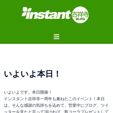
コ
ン
テ
ン
ツ
ト
へ
グ
ス
ル
キ
メ
ッ
ニ
プ
ュ
いよいよ本日！
ー
いよいよです。本日開催！
インスタント吉祥寺一周年も兼ねたこのイベント！本日
は、そんな感謝の気持ちを込めて、営業中にブログ、ツイ
ッターを見たと言って頂ければ、瓶コーラプレゼントして