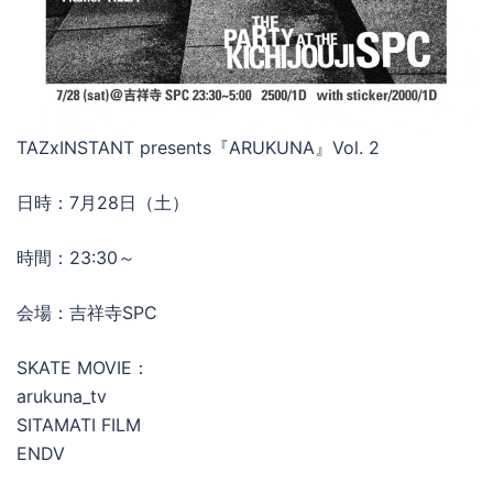
TAZxINSTANT presents『ARUKUNA』Vol. 2
日時：7月28日（土）
時間：23:30～
会場：吉祥寺SPC
SKATE MOVIE：
arukuna_tv
SITAMATI FILM
ENDV