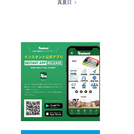
真夏日
ビ
ゲ
ー
シ
ョ
ン