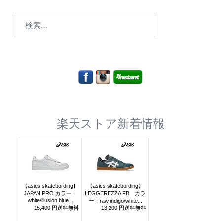
検
索:
楽天ストア新着情報