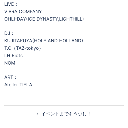
LIVE：
VIBRA COMPANY
OHLI-DAY(ICE DYNASTY,LIGHTHILL)
DJ：
KUJITAKUYA(HOLE AND HOLLAND)
T.C（TAZ-tokyo）
LH Riots
NOM
ART：
Ateller TIELA
投
イベントまでもう少し！
稿
ナ