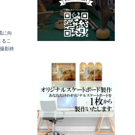
成に向
まるこ
に撮影終