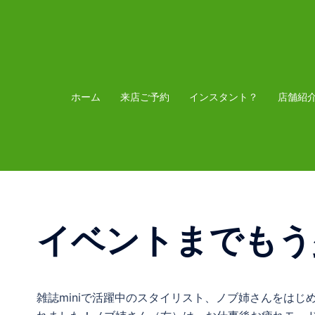
コ
ン
テ
ン
ツ
ホーム
来店ご予約
インスタント？
店舗紹
へ
ス
キ
ッ
プ
イベントまでもう
雑誌miniで活躍中のスタイリスト、ノブ姉さんをは