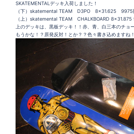
SKATEMENTALデッキ入荷しました！
（下）skatemental TEAM D3PO 8×31.625 997
（上）skatemental TEAM CHALKBOARD 8×31.875
上のデッキは、黒板デッキ！！赤、青、白三本のチョ
もうかな！？原発反対！とか？？色々書き込めますね