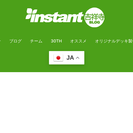
介
ブログ
チーム
30TH
オススメ
オリジナルデッキ製
JA