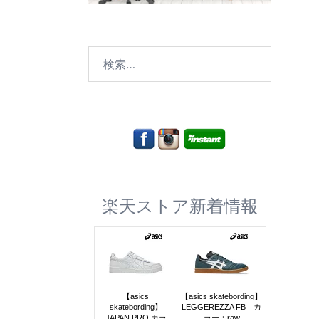
検
索:
楽天ストア新着情報