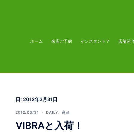
コ
ン
テ
ン
ツ
ホーム
来店ご予約
インスタント？
店舗紹
へ
ス
キ
ッ
プ
日:
2012年3月31日
2012/03/31
DAILY
、
商品
VIBRAと入荷！