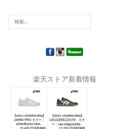
検
索:
楽天ストア新着情報