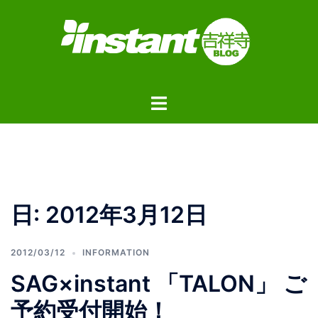
コ
ン
テ
ン
ツ
ト
へ
グ
ス
ル
キ
メ
ッ
ニ
プ
ュ
日:
2012年3月12日
ー
2012/03/12
INFORMATION
SAG×instant 「TALON」 ご
予約受付開始！