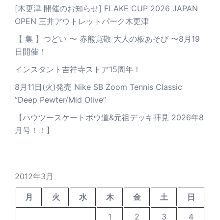
[木更津 開催のお知らせ] FLAKE CUP 2026 JAPAN
OPEN 三井アウトレットパーク木更津
【 集 】つどい 〜 赤熊寛敬 大人の板あそび 〜8月19
日開催！
インスタント吉祥寺ストア15周年！
8月11日(火)発売 Nike SB Zoom Tennis Classic
”Deep Pewter/Mid Olive”
【ハウツースケートボウ道&元祖デッキ拝見 2026年8
月号！！】
2012年3月
月
火
水
木
金
土
日
1
2
3
4