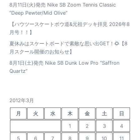
8月11日(火)発売 Nike SB Zoom Tennis Classic
”Deep Pewter/Mid Olive”
【ハウツースケートボウ道&元祖デッキ拝見 2026年8
月号！！】
夏休みはスケートボードで素敵な思い出GET！🌻【8
月スクール開催のお知らせ】
8月1日(土)発売 Nike SB Dunk Low Pro “Saffron
Quartz”
2012年3月
月
火
水
木
金
土
日
1
2
3
4
5
6
7
8
9
10
11