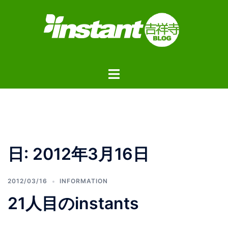
コ
ン
テ
ン
ツ
ト
へ
グ
ス
ル
キ
メ
ッ
ニ
プ
ュ
日:
2012年3月16日
ー
2012/03/16
INFORMATION
21人目のinstants