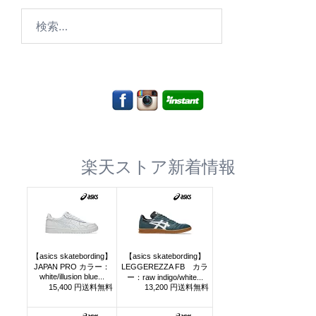
検
索:
楽天ストア新着情報