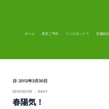
コ
ン
テ
ン
ツ
ホーム
来店ご予約
インスタント？
店舗紹
へ
ス
キ
ッ
プ
日:
2012年3月30日
2012/03/30
DAILY
春陽気！