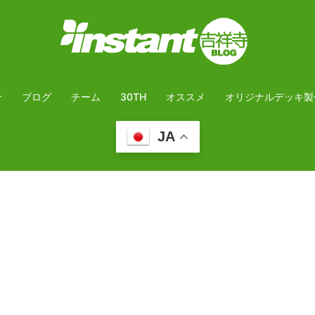
介
ブログ
チーム
30TH
オススメ
オリジナルデッキ製
JA