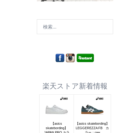
検
索:
楽天ストア新着情報