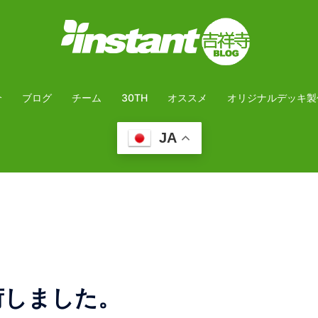
介
ブログ
チーム
30TH
オススメ
オリジナルデッキ製
JA
入荷しました。