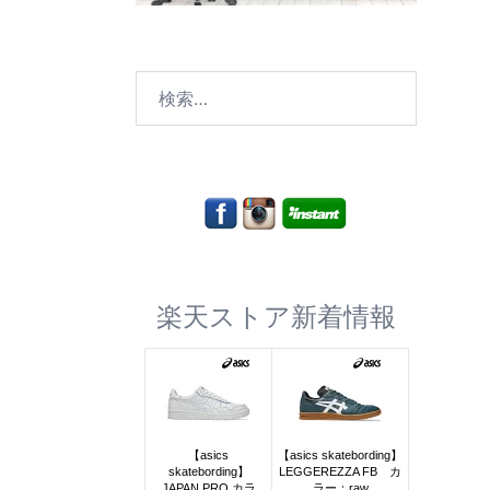
検
索:
楽天ストア新着情報