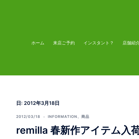
コ
ン
テ
ン
ツ
ホーム
来店ご予約
インスタント？
店舗紹
へ
ス
キ
ッ
プ
日:
2012年3月18日
2012/03/18
INFORMATION
、
商品
remilla 春新作アイテム