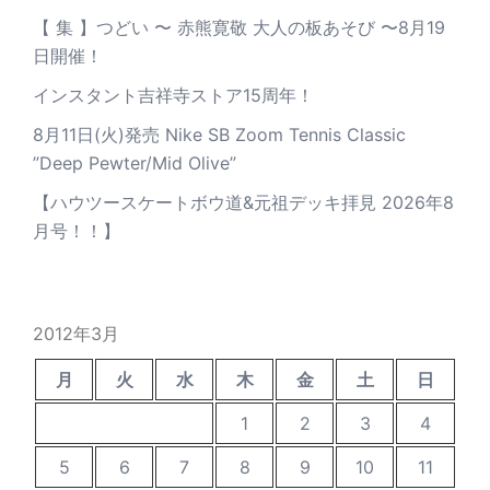
【 集 】つどい 〜 赤熊寛敬 大人の板あそび 〜8月19
日開催！
インスタント吉祥寺ストア15周年！
8月11日(火)発売 Nike SB Zoom Tennis Classic
”Deep Pewter/Mid Olive”
【ハウツースケートボウ道&元祖デッキ拝見 2026年8
月号！！】
2012年3月
月
火
水
木
金
土
日
1
2
3
4
5
6
7
8
9
10
11