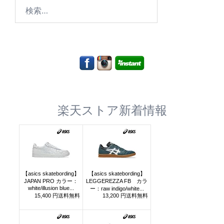
検
索:
楽天ストア新着情報