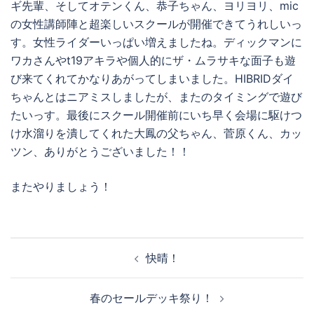
ギ先輩、そしてオテンくん、恭子ちゃん、ヨリヨリ、mic
の女性講師陣と超楽しいスクールが開催できてうれしいっ
す。女性ライダーいっぱい増えましたね。ディックマンに
ワカさんやt19アキラや個人的にザ・ムラサキな面子も遊
び来てくれてかなりあがってしまいました。HIBRIDダイ
ちゃんとはニアミスしましたが、またのタイミングで遊び
たいっす。最後にスクール開催前にいち早く会場に駆けつ
け水溜りを潰してくれた大鳳の父ちゃん、菅原くん、カッ
ツン、ありがとうございました！！
またやりましょう！
投
快晴！
稿
ナ
春のセールデッキ祭り！
ビ