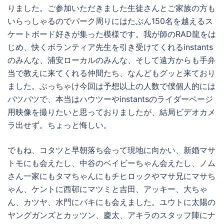
りました。ご参加いただきました生徒さんとご家族の方も
いらっしゃるのでパーク周りにはたぶん150名を越えるス
ケートボード好きが集った模様です。我が師のRAD龍をは
じめ、快くボランティア先生を引き受けてくれるinstants
のみんな、浦安ローカルのみんな、そして遠方からも手弁
当で教えに来てくれる仲間たち、なんどもグッと来ており
ました。ぶっちゃけ今回は予想以上の人数で僕個人的には
パツパツで、本当はハウツーやinstantsのライダーページ
用映像を撮りたいと思っておりましたが、結局ビデオカメ
ラ出せず。ちょっと悔しい。
でもね、コタツと早朝落ち会って現地に向かい、新婚マサ
トモにも会えたし、中谷のベイビーちゃん会えたし、ノム
さん一家にもタマちゃんにもチヒロックやマサ兄にマサち
ゃん、ケントに西邨にマツミと吉田、アッキー、大ちゃ
ん、カツヤ、水門にバキにも会えました。ユウトに太陽の
ヤングガンズとカッツン、慶太、アキラのスタッフ陣にナ