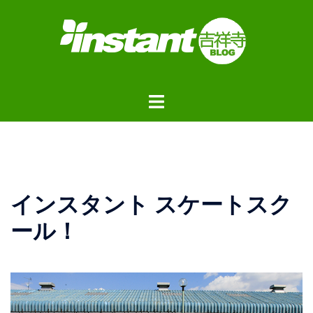
コ
ン
テ
ン
ツ
ト
へ
グ
ス
ル
キ
メ
ッ
ニ
プ
ュ
インスタント スケートスク
ー
ール！