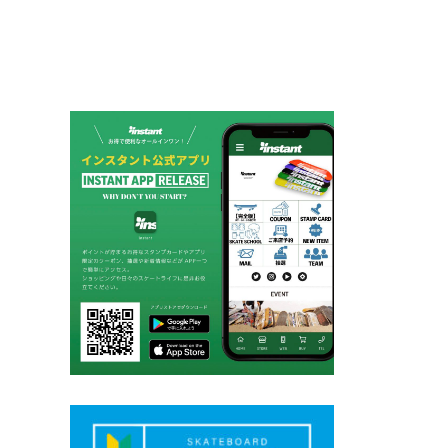
ゲ
ー
シ
ョ
ン