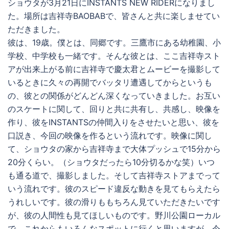
ショウタが3月21日にINSTANTS NEW RIDERになりまし
た。場所は吉祥寺BAOBABで、皆さんと共に楽しませてい
ただきました。
彼は、19歳。僕とは、同郷です。三鷹市にある幼稚園、小
学校、中学校も一緒です。そんな彼とは、ここ吉祥寺スト
アが出来上がる前に吉祥寺で慶太君とムービーを撮影して
いるときに久々の再開でバッタリ遭遇してからというも
の、彼との関係がどんどん深くなっていきました。お互い
のスケートに関して、回りと共に共有し、共感し、映像を
作り、彼をINSTANTSの仲間入りをさせたいと思い、彼を
口説き、今回の映像を作るという流れです。映像に関し
て、ショウタの家から吉祥寺まで大体プッシュで15分から
20分くらい。（ショウタだったら10分切るかな笑）いつ
も通る道で、撮影しました。そして吉祥寺ストアまでって
いう流れです。彼のスピード違反な動きを見てもらえたら
うれしいです。彼の滑りももちろん見ていただきたいです
が、彼の人間性も見てほしいものです。野川公園ローカル
で、これからもいろんなスポットに行くと思いますが、今