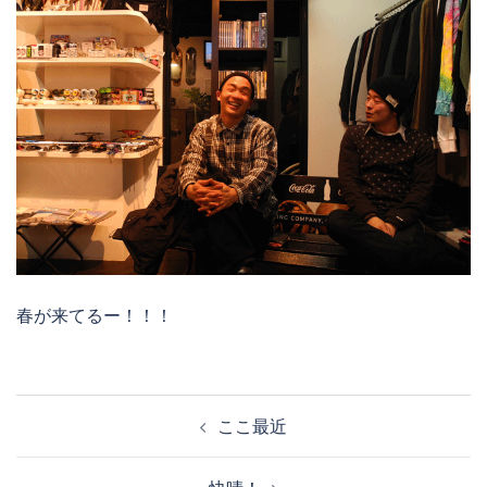
春が来てるー！！！
投
ここ最近
稿
ナ