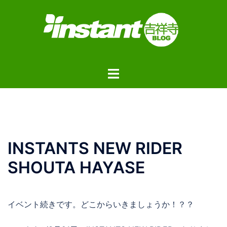
コ
ン
テ
ン
ツ
ト
へ
グ
ス
ル
キ
メ
ッ
ニ
プ
ュ
INSTANTS NEW RIDER
ー
SHOUTA HAYASE
イベント続きです。どこからいきましょうか！？？