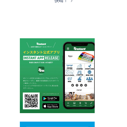
快晴！
ビ
ゲ
ー
シ
ョ
ン