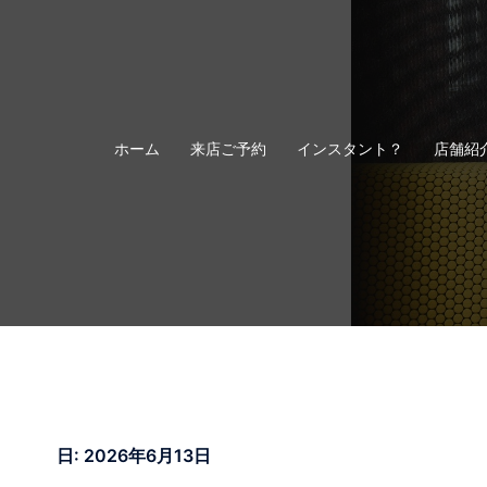
コ
ン
テ
ン
ツ
へ
ホーム
来店ご予約
インスタント？
店舗紹
ス
キ
ッ
プ
日:
2026年6月13日