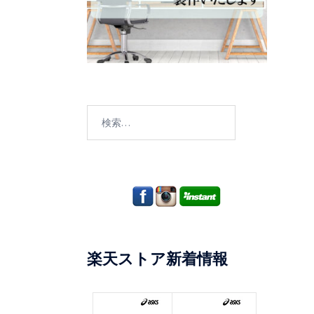
検
索:
楽天ストア新着情報