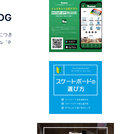
 DG
につき
ル「P