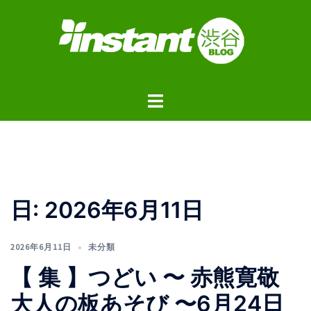
コ
ン
テ
ン
ツ
ト
へ
グ
ス
ル
キ
メ
ッ
ニ
プ
ュ
日:
2026年6月11日
ー
2026年6月11日
未分類
【 集 】つどい 〜 赤熊寛敬
大人の板あそび 〜6月24日