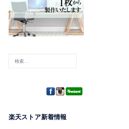
検
索:
楽天ストア新着情報