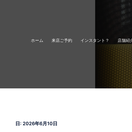
コ
ン
テ
ン
ツ
へ
ホーム
来店ご予約
インスタント？
店舗紹
ス
キ
ッ
プ
日:
2026年6月10日