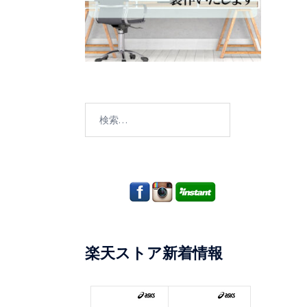
検
索:
楽天ストア新着情報