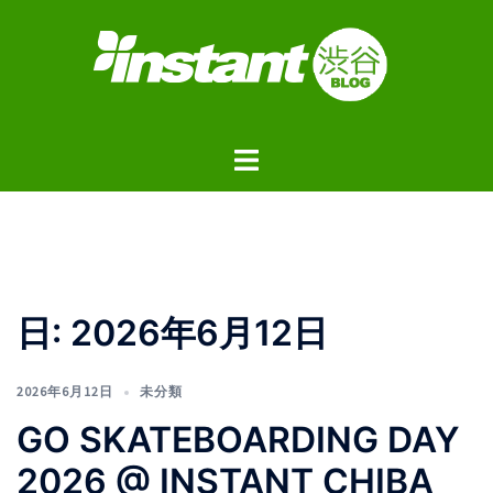
コ
ン
テ
ン
ツ
ト
へ
グ
ス
ル
キ
メ
ッ
ニ
プ
ュ
日:
2026年6月12日
ー
2026年6月12日
未分類
GO SKATEBOARDING DAY
2026 @ INSTANT CHIBA