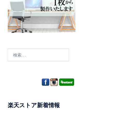
検
索:
楽天ストア新着情報