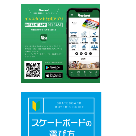
ペ
ー
ジ
送
り