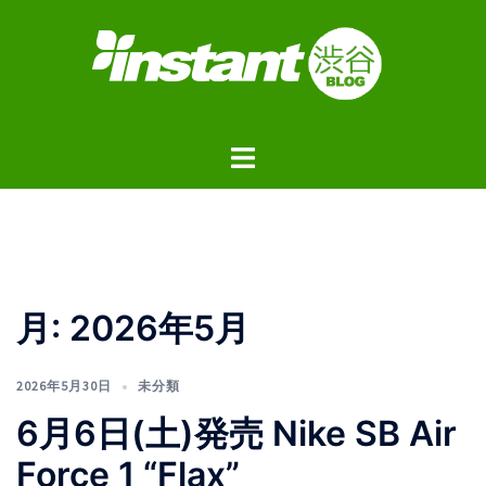
コ
ン
テ
ン
ツ
ト
へ
グ
ス
ル
キ
メ
ッ
ニ
プ
ュ
月:
2026年5月
ー
2026年5月30日
未分類
6月6日(土)発売 Nike SB Air
Force 1 “Flax”