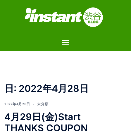
コ
ン
テ
ン
ツ
ト
へ
グ
ス
ル
キ
メ
ッ
ニ
プ
ュ
日:
2022年4月28日
ー
2022年4月28日
未分類
4月29日(金)Start
THANKS COUPON