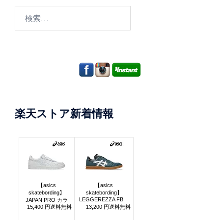
検
索:
楽天ストア新着情報