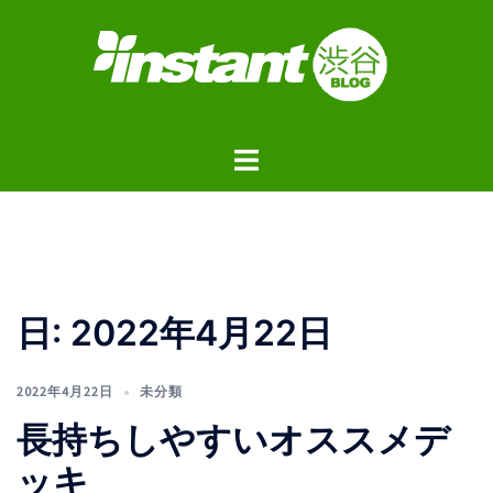
コ
ン
テ
ン
ツ
ト
へ
グ
ス
ル
キ
メ
ッ
ニ
プ
ュ
日:
2022年4月22日
ー
2022年4月22日
未分類
長持ちしやすいオススメデ
ッキ