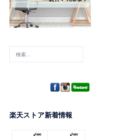
検
索:
楽天ストア新着情報