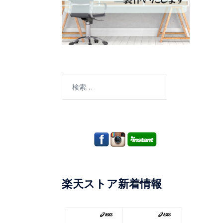
検
索:
楽天ストア新着情報