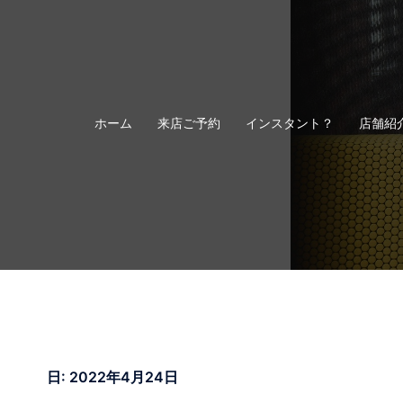
コ
ン
テ
ン
ツ
へ
ホーム
来店ご予約
インスタント？
店舗紹
ス
キ
ッ
プ
日:
2022年4月24日