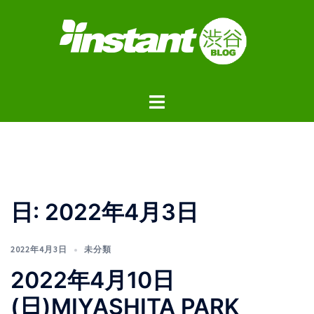
コ
ン
テ
ン
ツ
ト
へ
グ
ス
ル
キ
メ
ッ
ニ
プ
ュ
日:
2022年4月3日
ー
2022年4月3日
未分類
2022年4月10日
(日)MIYASHITA PARK