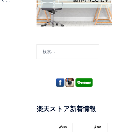
するこ
検
索:
H
楽天ストア新着情報