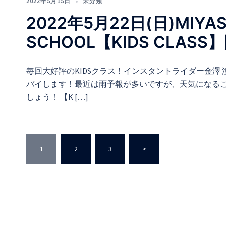
2022年5月15日
未分類
2022年5月22日(日)MIYASH
SCHOOL【KIDS CLASS
毎回大好評のKIDSクラス！インスタントライダー金
バイします！最近は雨予報が多いですが、天気になる
しょう！ 【K […]
投
1
2
3
>
稿
の
ペ