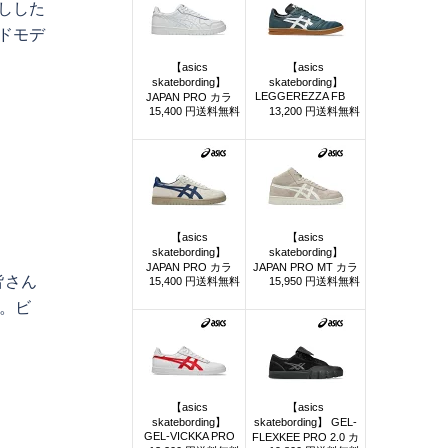
しした
ードモデ
皆さん
す。ビ