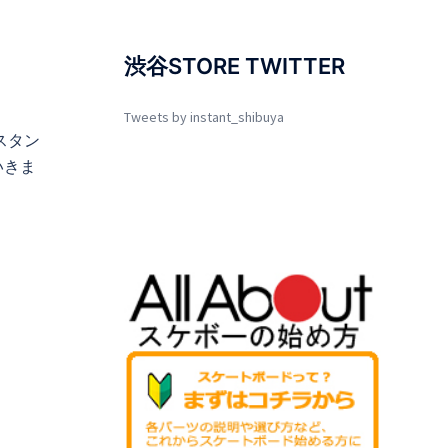
渋谷STORE TWITTER
Tweets by instant_shibuya
スタン
いきま