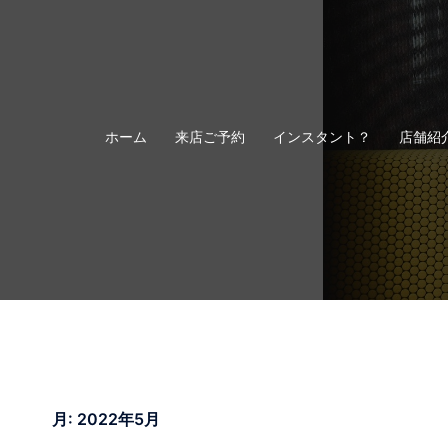
コ
ン
テ
ン
ツ
へ
ホーム
来店ご予約
インスタント？
店舗紹
ス
キ
ッ
プ
月:
2022年5月