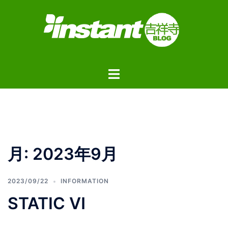
コ
ン
テ
ン
ツ
ト
へ
グ
ス
ル
キ
メ
ッ
ニ
プ
ュ
月:
2023年9月
ー
2023/09/22
INFORMATION
STATIC Ⅵ