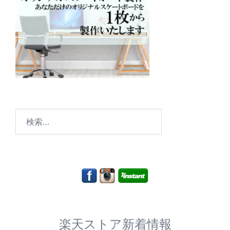
検
索:
楽天ストア新着情報