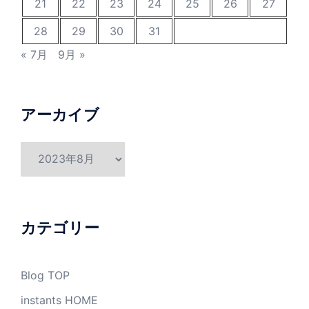
21
22
23
24
25
26
27
28
29
30
31
« 7月
9月 »
アーカイブ
ア
ー
カ
イ
ブ
カテゴリー
Blog TOP
instants HOME