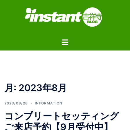
コ
ン
テ
ン
ツ
ト
へ
グ
ス
ル
キ
メ
ッ
ニ
プ
ュ
月:
2023年8月
ー
2023/08/28
INFORMATION
コンプリートセッティング
ご来店予約【9月受付中】