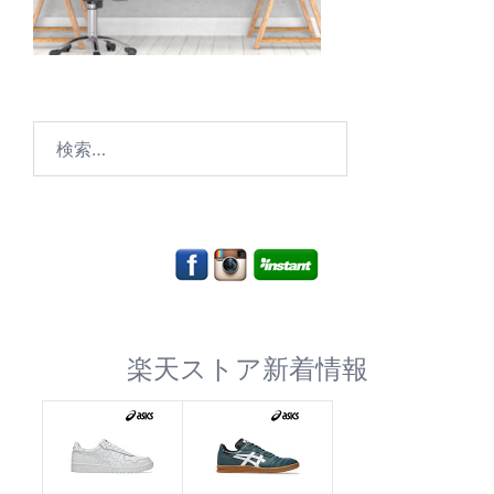
検
索:
楽天ストア新着情報