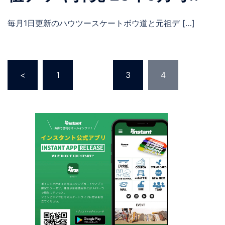
毎月1日更新のハウツースケートボウ道と元祖デ […]
投
<
1
…
3
4
稿
の
ペ
ー
ジ
送
り