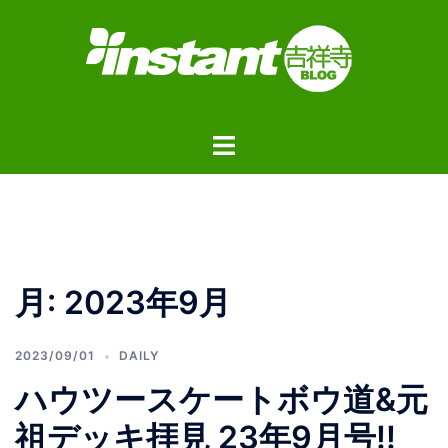
コ
ン
テ
ン
ツ
ト
へ
グ
ス
ル
キ
メ
ッ
ニ
プ
ュ
月:
2023年9月
ー
2023/09/01
DAILY
ハウツースケートボウ道&元
祖デッキ拝見 23年9月号!!