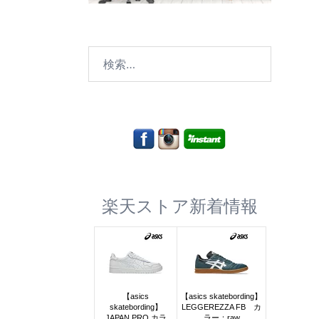
検
索:
楽天ストア新着情報