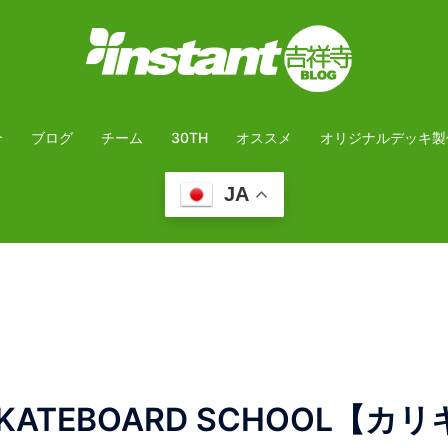
介
ブログ
チーム
30TH
オススメ
オリジナルデッキ製
JA
TEBOARD SCHOOL【カリ