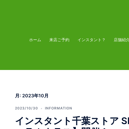
コ
ン
テ
ン
ツ
ホーム
来店ご予約
インスタント？
店舗紹
へ
ス
キ
ッ
プ
月:
2023年10月
2023/10/30
INFORMATION
インスタント千葉ストア SKA