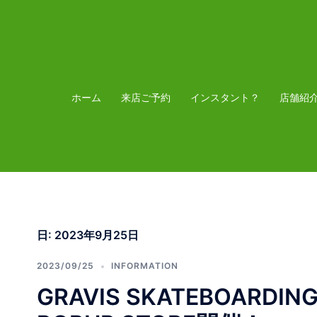
コ
ン
テ
ン
ツ
ホーム
来店ご予約
インスタント？
店舗紹
へ
ス
キ
ッ
プ
日:
2023年9月25日
2023/09/25
INFORMATION
GRAVIS SKATEBOARDING