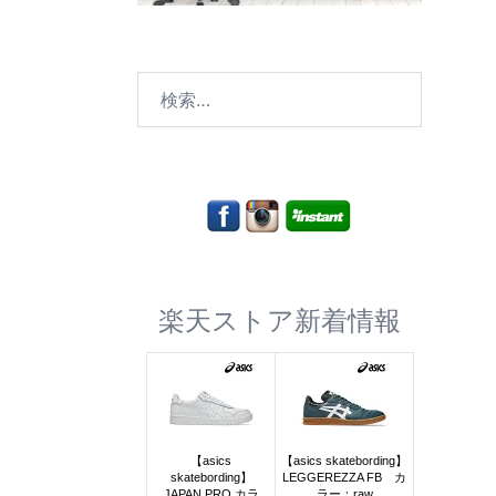
検
索:
楽天ストア新着情報