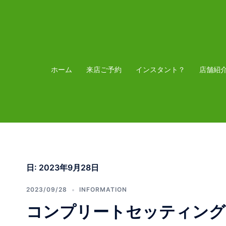
コ
ン
テ
ン
ツ
ホーム
来店ご予約
インスタント？
店舗紹
へ
ス
キ
ッ
プ
日:
2023年9月28日
2023/09/28
INFORMATION
コンプリートセッティング