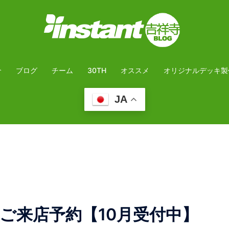
介
ブログ
チーム
30TH
オススメ
オリジナルデッキ製
JA
ご来店予約【10月受付中】