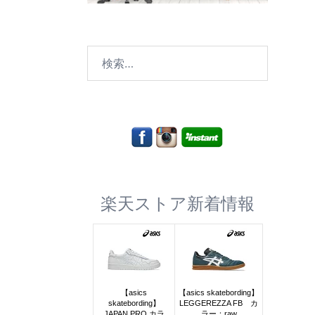
検
索:
楽天ストア新着情報