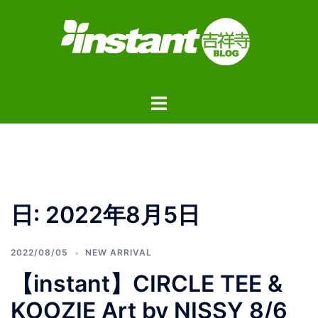
コ
ン
テ
ン
ツ
ト
へ
グ
ス
ル
キ
メ
ッ
ニ
プ
ュ
日:
2022年8月5日
ー
2022/08/05
NEW ARRIVAL
【instant】CIRCLE TEE &
KOOZIE Art by NISSY 8/6