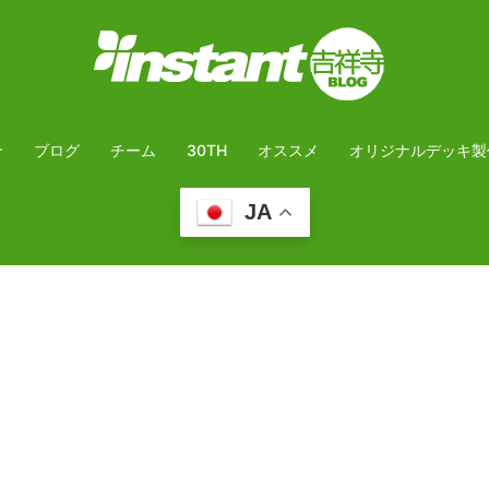
介
ブログ
チーム
30TH
オススメ
オリジナルデッキ製
JA