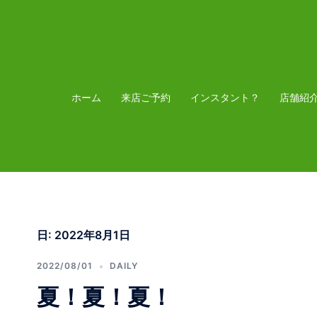
コ
ン
テ
ン
ツ
ホーム
来店ご予約
インスタント？
店舗紹
へ
ス
キ
ッ
プ
日:
2022年8月1日
2022/08/01
DAILY
夏！夏！夏！