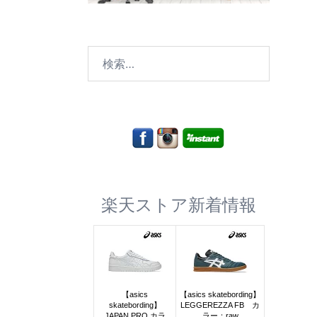
検
索:
楽天ストア新着情報