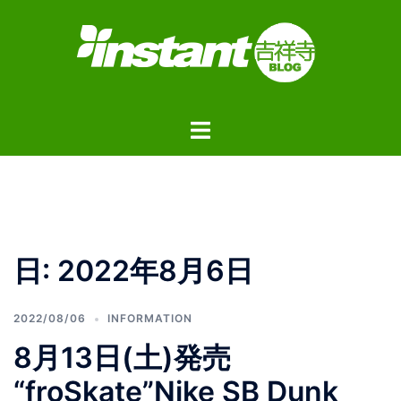
コ
ン
テ
ン
ツ
ト
へ
グ
ス
ル
キ
メ
ッ
ニ
プ
ュ
日:
2022年8月6日
ー
2022/08/06
INFORMATION
8月13日(土)発売
“froSkate”Nike SB Dunk