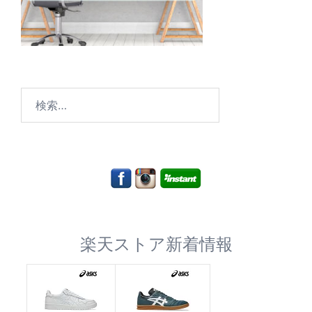
検
索:
楽天ストア新着情報