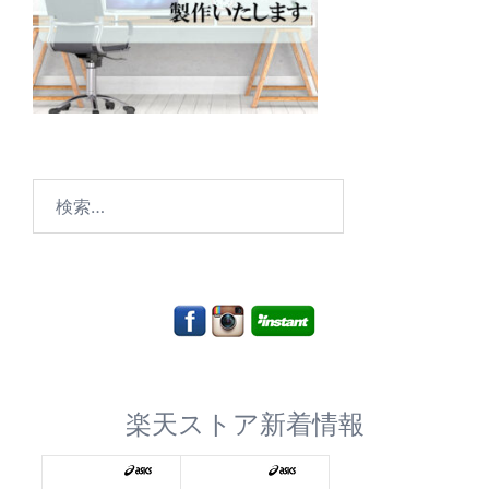
検
索:
楽天ストア新着情報