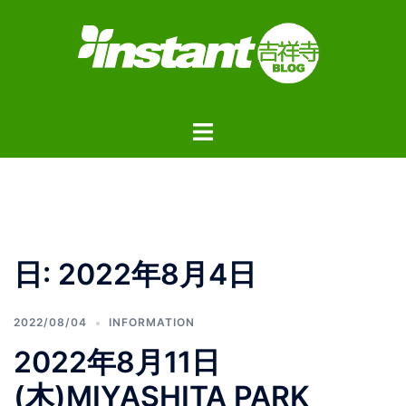
コ
ン
テ
ン
ツ
ト
へ
グ
ス
ル
キ
メ
ッ
ニ
プ
ュ
日:
2022年8月4日
ー
2022/08/04
INFORMATION
2022年8月11日
(木)MIYASHITA PARK