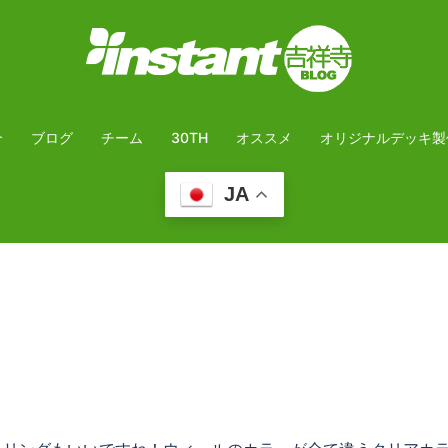
介
ブログ
チーム
30TH
オススメ
オリジナルデッキ製
JA