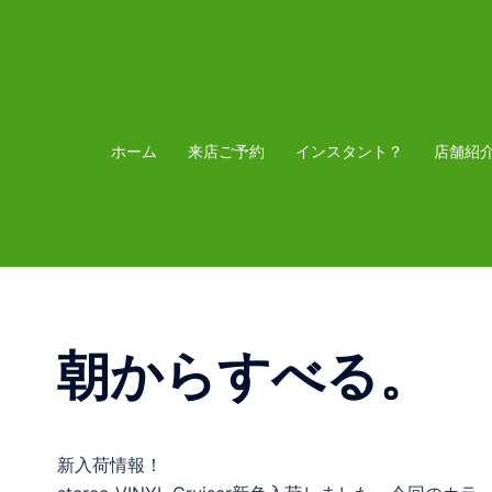
コ
ン
テ
ン
ツ
ホーム
来店ご予約
インスタント？
店舗紹
へ
ス
キ
ッ
プ
朝からすべる。
新入荷情報！