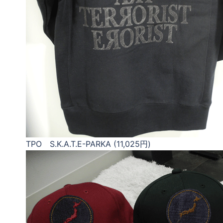
TPO S.K.A.T.E-PARKA (11,025円)