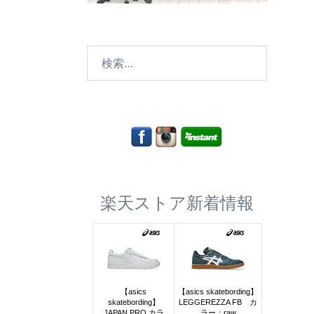
検
索:
楽天ストア新着情報