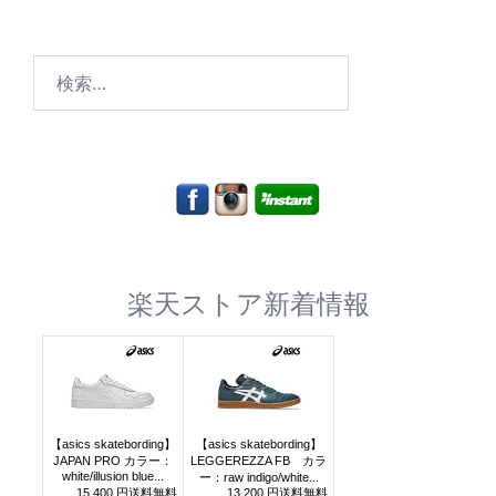
検
索:
楽天ストア新着情報