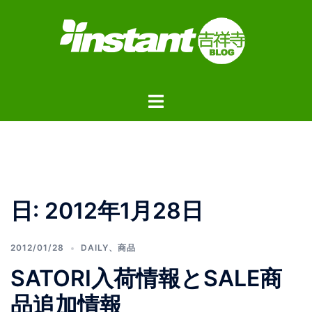
コ
ン
テ
ン
ツ
ト
へ
グ
ス
ル
キ
メ
ッ
ニ
プ
ュ
日:
2012年1月28日
ー
2012/01/28
DAILY
、
商品
SATORI入荷情報とSALE商
品追加情報