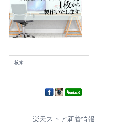
検
索:
楽天ストア新着情報