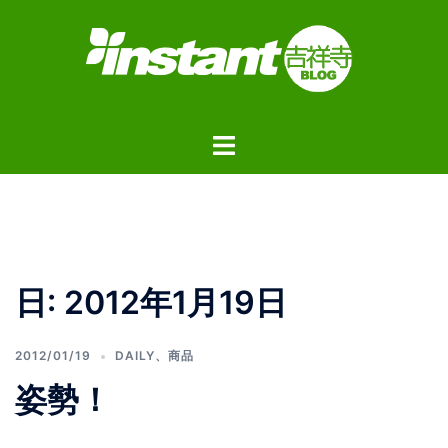
コ
ン
テ
ン
ツ
ト
へ
グ
ス
ル
キ
メ
ッ
ニ
プ
ュ
日:
2012年1月19日
ー
2012/01/19
DAILY
、
商品
姿勢！