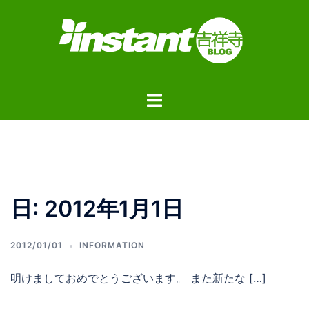
コ
ン
テ
ン
ツ
ト
へ
グ
ス
ル
キ
メ
ッ
ニ
プ
ュ
日:
2012年1月1日
ー
2012/01/01
INFORMATION
明けましておめでとうございます。 また新たな […]