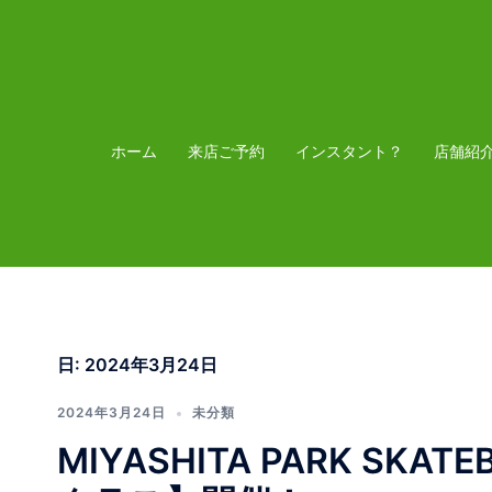
コ
ン
テ
ン
ツ
ホーム
来店ご予約
インスタント？
店舗紹
へ
ス
キ
ッ
プ
日:
2024年3月24日
2024年3月24日
未分類
MIYASHITA PARK SK