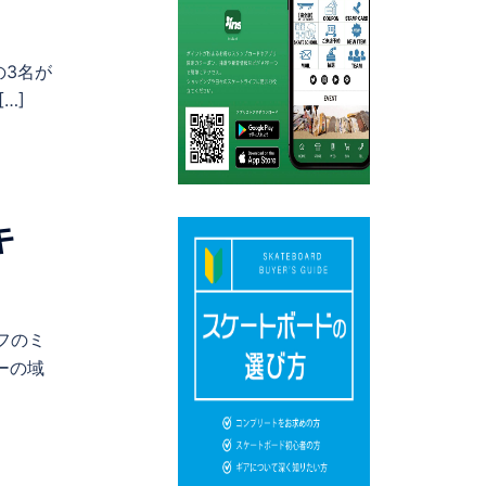
の3名が
…]
キ
フのミ
ーの域