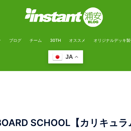
介
ブログ
チーム
30TH
オススメ
オリジナルデッキ製
JA
ATEBOARD SCHOOL【カリキュ