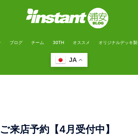
介
ブログ
チーム
30TH
オススメ
オリジナルデッキ製
JA
ご来店予約【4月受付中】