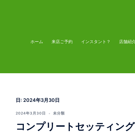
コ
ン
テ
ン
ツ
ホーム
来店ご予約
インスタント？
店舗紹
へ
ス
キ
ッ
プ
日:
2024年3月30日
2024年3月30日
未分類
コンプリートセッティング