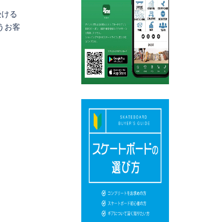
受ける
うお客