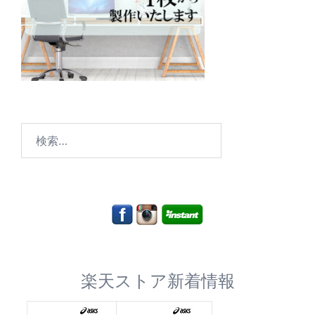
検
索:
楽天ストア新着情報