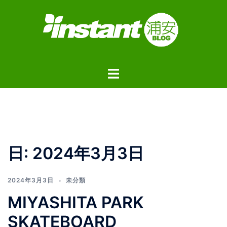
コ
ン
テ
ン
ツ
ト
へ
グ
ス
ル
キ
メ
ッ
ニ
プ
ュ
日:
2024年3月3日
ー
2024年3月3日
未分類
MIYASHITA PARK
SKATEBOARD