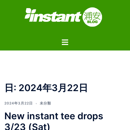
コ
ン
テ
ン
ツ
ト
へ
グ
ス
ル
キ
メ
ッ
ニ
プ
ュ
日:
2024年3月22日
ー
2024年3月22日
未分類
New instant tee drops
3/23 (Sat)