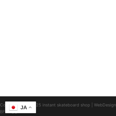
Copyright1995-2025 instant skateboard shop
|
WebDesign
JA
BFTC
_ _.