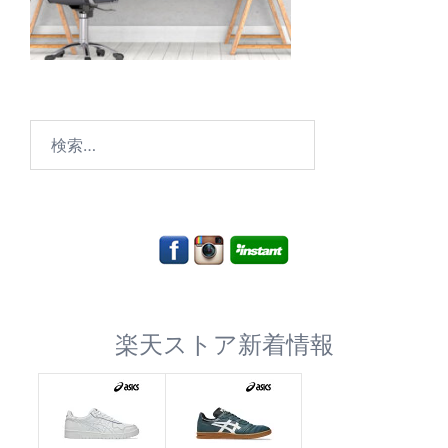
検
索:
楽天ストア新着情報