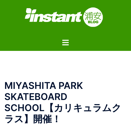
コ
ン
テ
ン
ツ
ト
へ
グ
ス
ル
キ
メ
ッ
ニ
プ
ュ
MIYASHITA PARK
ー
SKATEBOARD
SCHOOL【カリキュラムク
ラス】開催！