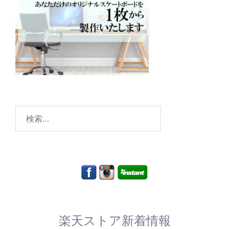
検
索:
楽天ストア新着情報