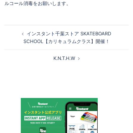
ルコール消毒をお願いします。
投
インスタント千葉ストア SKATEBOARD
稿
SCHOOL【カリキュラムクラス】開催！
ナ
ビ
K.N.T.H.W
ゲ
ー
シ
ョ
ン