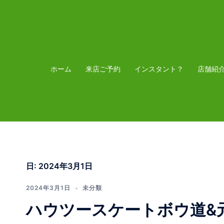
コ
ン
テ
ン
ツ
ホーム
来店ご予約
インスタント？
店舗紹
へ
ス
キ
ッ
プ
日:
2024年3月1日
2024年3月1日
未分類
ハウツースケートボウ道&元祖