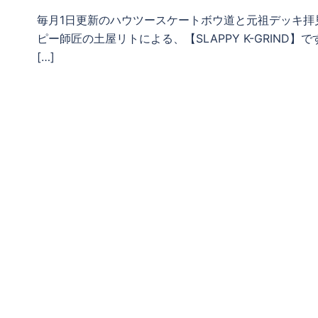
毎月1日更新のハウツースケートボウ道と元祖デッキ拝見
ピー師匠の土屋リトによる、【SLAPPY K-GRIN
[…]