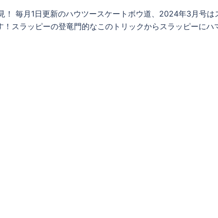
！ 毎月1日更新のハウツースケートボウ道、2024年3月号は
D】です！スラッピーの登竜門的なこのトリックからスラッピーにハ