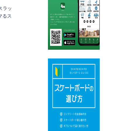
スラッ
マるス