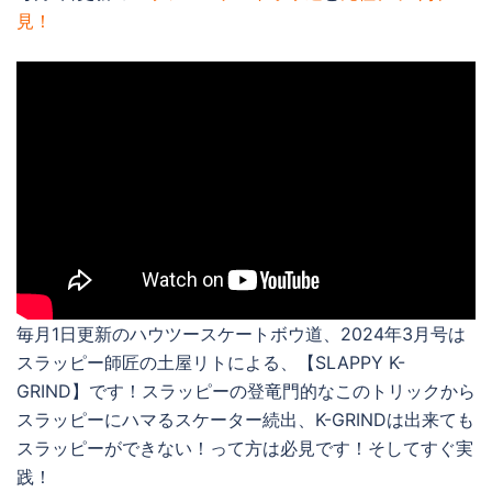
見！
毎月1日更新のハウツースケートボウ道、2024年3月号は
スラッピー師匠の土屋リトによる、【SLAPPY K-
GRIND】です！スラッピーの登竜門的なこのトリックから
スラッピーにハマるスケーター続出、K-GRINDは出来ても
スラッピーができない！って方は必見です！そしてすぐ実
践！