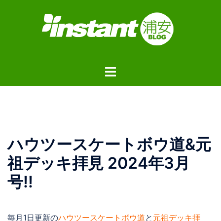
コ
ン
テ
ン
ツ
ト
へ
グ
ス
ル
キ
メ
ッ
ニ
プ
ュ
ハウツースケートボウ道&元
ー
祖デッキ拝見 2024年3月
号!!
毎月1日更新の
ハウツースケートボウ道
と
元祖デッキ拝