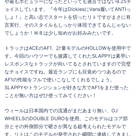
や最もポピュラーになったといっても過言ではない8.25チ
ョイスしています。『今年はDickiesにVans履いてANTIっ
しょ！』と高い志でスタートを切ったリトですがまさに有
言実行、そのスタイルもしっかり体現できてるんじゃない
でしょうか！ＷＢは少し短めがお好みみたいです。
トラックはACEのAF1、計量モデルのHOLLOWを使用中で
す。今回のハウツーでも披露してくれたSLAPPYは素早い
レスポンスなトラックが向いてるとされていますので完璧
なチョイスですね。最近ランプにも目覚めつつあるので
AF1の性能をフルで使いこなしてくれるでしょう。
SLAPPYやトランジションが好きな方でAF1をまだ使った
ことが無い方はぜひ使ってみてください！
ウィールは日本国内での流通がまだあまり無い、OJ
WHEELSのDOUBLE DUROを使用。このモデルはコア部
分とその外側部分で硬さが異なる超考えられたモデルで
す。リトはこのモデルが発売された瞬間に連絡してきまし