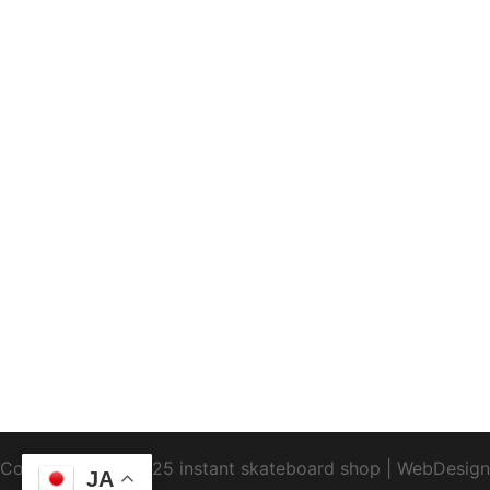
Copyright1995-2025 instant skateboard shop
|
WebDesign
JA