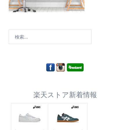
検
索:
楽天ストア新着情報