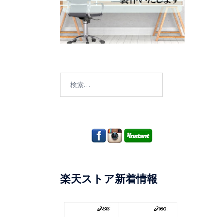
検
索:
楽天ストア新着情報