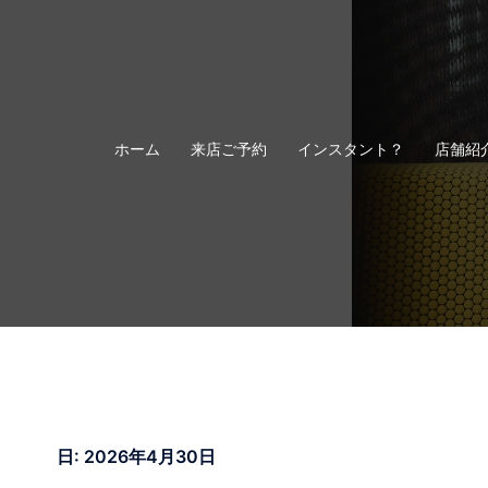
コ
ン
テ
ン
ツ
へ
ホーム
来店ご予約
インスタント？
店舗紹
ス
キ
ッ
プ
日:
2026年4月30日