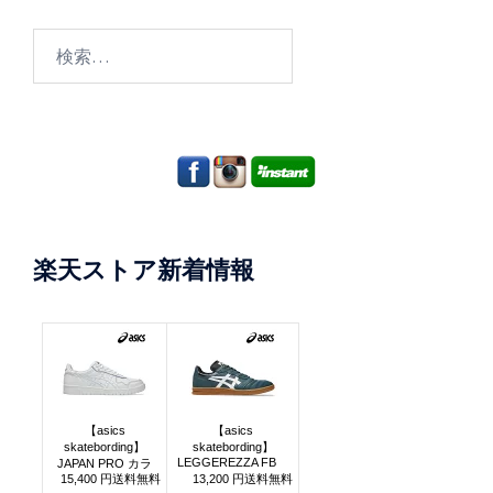
検
索:
楽天ストア新着情報