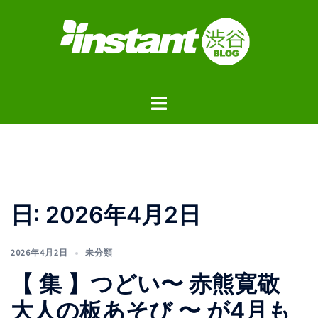
コ
ン
テ
ン
ツ
ト
へ
グ
ス
ル
キ
メ
ッ
ニ
プ
ュ
日:
2026年4月2日
ー
2026年4月2日
未分類
【 集 】つどい〜 赤熊寛敬
大人の板あそび 〜 が4月も