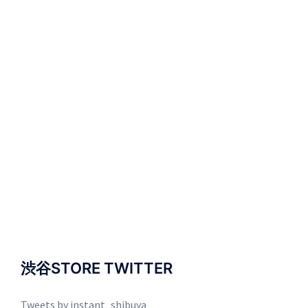
渋谷STORE TWITTER
Tweets by instant_shibuya