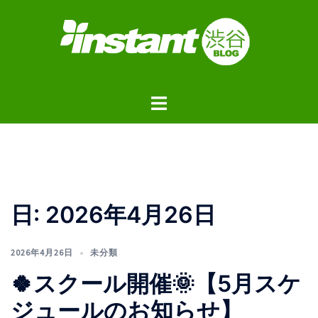
コ
ン
テ
ン
ツ
ト
へ
グ
ス
ル
キ
メ
ッ
ニ
プ
ュ
日:
2026年4月26日
ー
2026年4月26日
未分類
🍀スクール開催🌞【5月スケ
ジュールのお知らせ】