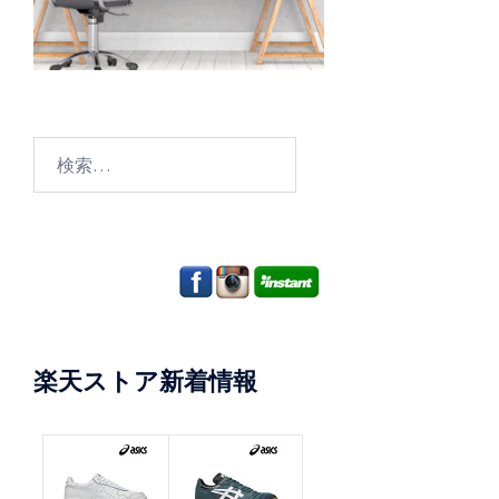
検
索:
楽天ストア新着情報