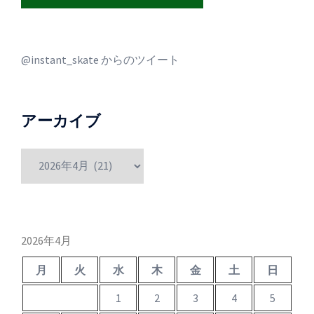
@instant_skate からのツイート
アーカイブ
ア
ー
カ
イ
ブ
2026年4月
月
火
水
木
金
土
日
1
2
3
4
5