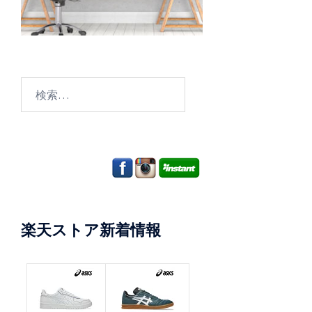
検
索:
楽天ストア新着情報