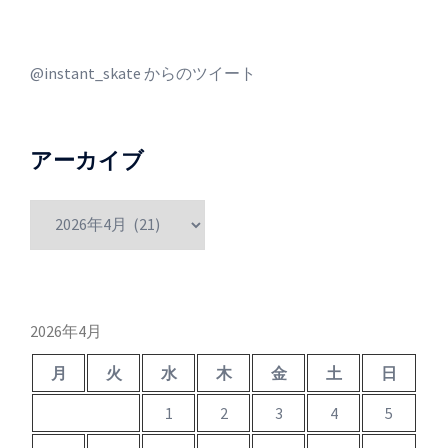
@instant_skate からのツイート
アーカイブ
ア
ー
カ
イ
ブ
2026年4月
月
火
水
木
金
土
日
1
2
3
4
5