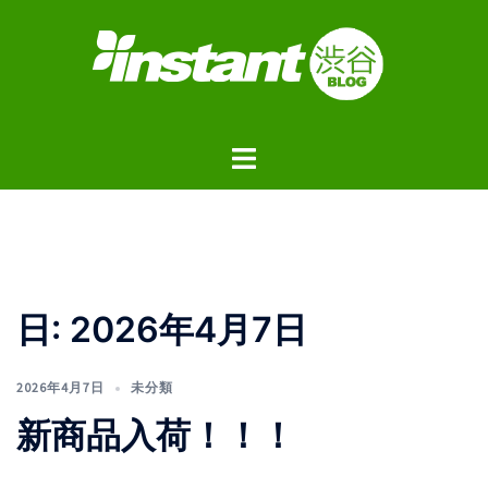
コ
ン
テ
ン
ツ
ト
へ
グ
ス
ル
キ
メ
ッ
ニ
プ
ュ
日:
2026年4月7日
ー
2026年4月7日
未分類
新商品入荷！！！