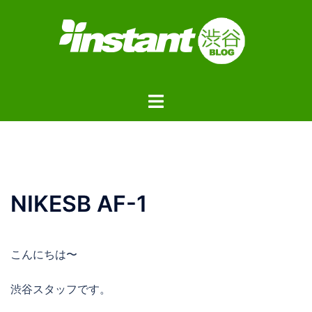
コ
ン
テ
ン
ツ
ト
へ
グ
ス
ル
キ
メ
ッ
ニ
プ
ュ
NIKESB AF-1
ー
こんにちは〜
渋谷スタッフです。