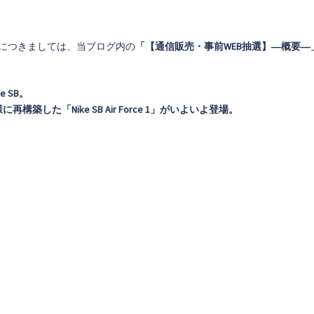
につきましては、当ブログ内の
「【通信販売・事前WEB抽選】―概要―
 SB。
構築した「Nike SB Air Force 1」がいよいよ登場。