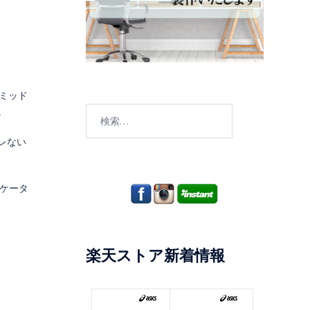
ミッド
検
。
索:
レない
スケータ
楽天ストア新着情報