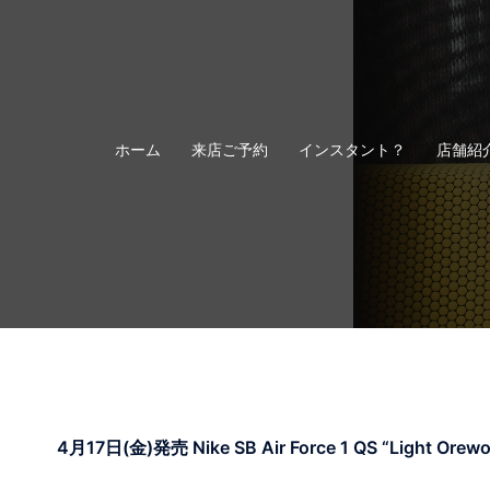
コ
ン
テ
ン
ツ
へ
ホーム
来店ご予約
インスタント？
店舗紹
ス
キ
ッ
プ
4月17日(金)発売 Nike SB Air Force 1 QS “Light Orew