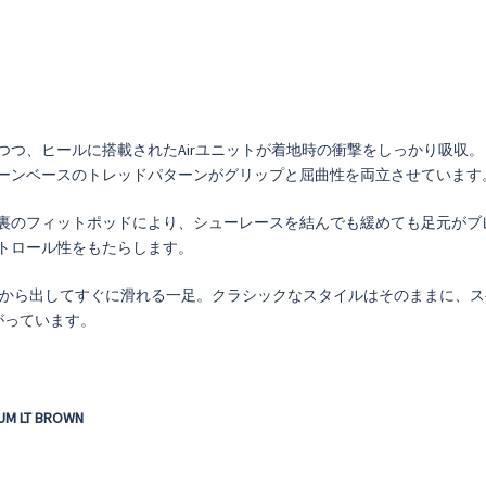
つ、ヒールに搭載されたAirユニットが着地時の衝撃をしっかり吸収。
ーンベースのトレッドパターンがグリップと屈曲性を両立させています
裏のフィットポッドにより、シューレースを結んでも緩めても足元がブ
トロール性をもたらします。
た、箱から出してすぐに滑れる一足。クラシックなスタイルはそのままに、
上がっています。
UM LT BROWN