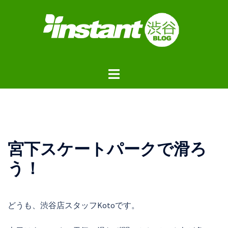
コ
ン
テ
ン
ツ
ト
へ
グ
ス
ル
キ
メ
ッ
ニ
プ
ュ
宮下スケートパークで滑ろ
ー
う！
どうも、渋谷店スタッフKotoです。